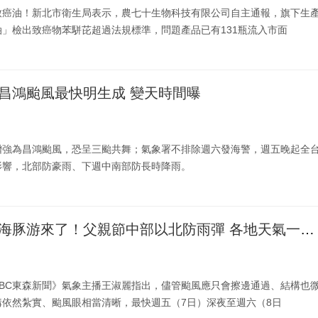
致癌油！新北市衛生局表示，農七十生物科技有限公司自主通報，旗下生
」檢出致癌物苯駢芘超過法規標準，問題產品已有131瓶流入市面
昌鴻颱風最快明生成 變天時間曝
增強為昌鴻颱風，恐呈三颱共舞；氣象署不排除週六發海警，週五晚起全
影響，北部防豪雨、下週中南部防長時降雨。
淑麗氣象／白海豚游來了！父親節中部以北防雨彈 各地天氣一次看
BC東森新聞》氣象主播王淑麗指出，儘管颱風應只會擦邊通過、結構也
構依然紮實、颱風眼相當清晰，最快週五（7日）深夜至週六（8日