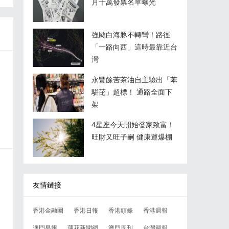
月千萬發票名單曝光
強颱白海豚不轉彎！路徑
「一路向西」這時最靠近台
灣
永豐餘苦茶油自主驗出「苯
駢芘」超標！ 通路全面下
架
4星座今天開始發家致富！
旺財又旺子嗣 健康運爆棚
友情鏈接
香港金融圈
香港日報
香港頭條
香港週報
澳門早報
蓮花新聞網
澳門周刊
台灣週報