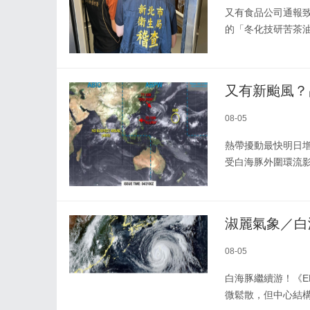
又有食品公司通報
的「冬化技研苦茶油
又有新颱風？
08-05
熱帶擾動最快明日
受白海豚外圍環流
08-05
白海豚繼續游！《E
微鬆散，但中心結