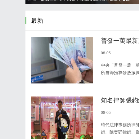
最新
普發一萬最新
08-05
中央「普發一萬」
所自籌預算發放振
知名律師張鈞
08-05
時代法律事務所律
師、陳奕廷律師、