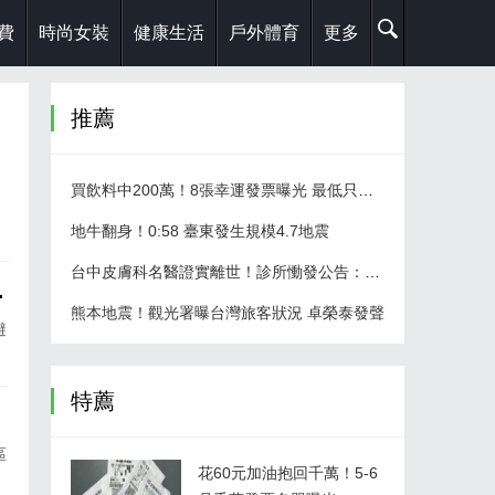
費
時尚女裝
健康生活
戶外體育
更多
推薦
買飲料中200萬！8張幸運發票曝光 最低只花10元
地牛翻身！0:58 臺東發生規模4.7地震
台中皮膚科名醫證實離世！診所慟發公告：永久歇業
這些地方別去
熊本地震！觀光署曝台灣旅客狀況 卓榮泰發聲
避
特薦
區
花60元加油抱回千萬！5-6
高雄吃到飽餐廳爆3人腸胃不適 衛生局兩次稽查揪缺失
白