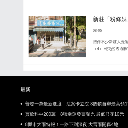
新莊「粉條妹
08-05
陪伴不少新莊人走
（4）日突然透過臉
最新
普發一萬最新進度！法案卡立院 8鄉鎮自辦最高領1
買飲料中200萬！8張幸運發票曝光 最低只花10元
8縣市大雨特報！一路下到深夜 大雷雨開轟4地