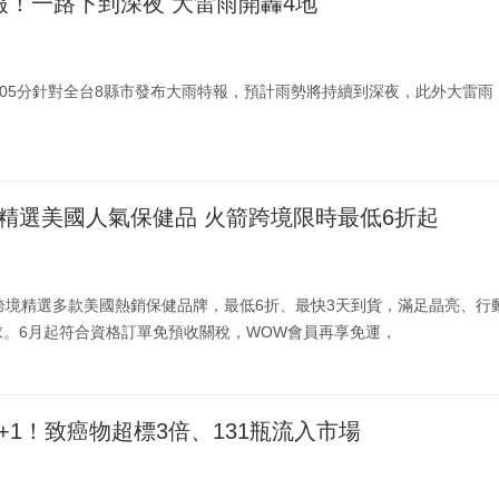
報！一路下到深夜 大雷雨開轟4地
時05分針對全台8縣市發布大雨特報，預計雨勢將持續到深夜，此外大雷雨
酷澎精選美國人氣保健品 火箭跨境限時最低6折起
火箭跨境精選多款美國熱銷保健品牌，最低6折、最快3天到貨，滿足晶亮、行
求。6月起符合資格訂單免預收關稅，WOW會員再享免運，
+1！致癌物超標3倍、131瓶流入市場