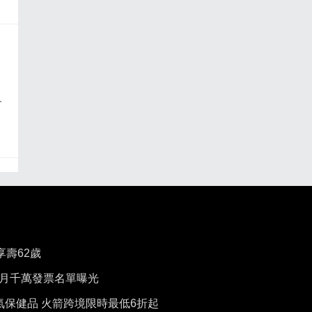
今
享壽62歲
6月千萬發票名單曝光
人氣保健品 火箭跨境限時最低6折起