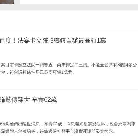
以電腦選號購買2組號碼，即一注獨得巨額獎金。
進度！法案卡立院 8鄉鎮自辦最高領1萬
草案目前卡關立法院一讀審查，尚未排定二三讀。不過全台共有8個鄉鎮公
興金，符合設籍條件居民最高可領1萬元。
綸驚傳離世 享壽62歲
師張鈞綸傳出離世消息，享壽62歲，消息曝光後震驚法界，包含余宗鳴律
資深媒體人詹凌瑀等，紛紛透過社群平台證實死訊並發文悼念。