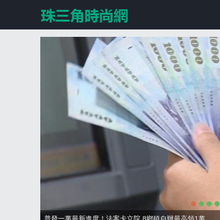
法再騙
普發一萬最新進度！法案卡立院 8鄉鎮自辦最高領1萬