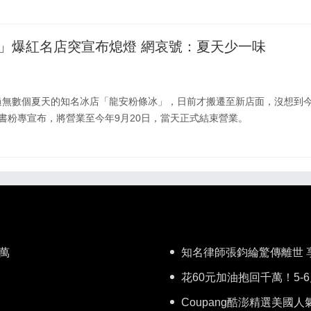
」爆紅名店突宣布熄燈 網哀號：夏天少一味
過無數個夏天的知名冰店「龍安粉條冰」，日前才搬遷至新店面，沒想到
書粉專宣布，將營業至今年9月20日，當天正式結束營業。
萬
知名律師張鈞綸驚傳離世 
花60元加油抱回千萬！5-
Coupang酷澎精選美國