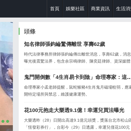
首頁
娛樂社區
商業資訊
生活消
頭條
知名律師張鈞綸驚傳離世 享壽62歲
時代法律事務所律師張鈞綸傳出離世消息，享壽62歲，消息
曝光後震驚法界，包含余宗鳴律師、陳奕廷律師、資深媒體
人詹凌瑀等，紛紛透過社群平台證實死訊並發文悼念。
鬼門開倒數「4生肖易卡到陰」命理專家：
命理專家小孟老師提醒，鼠蛇猴豬4生肖鬼月磁場較弱，應
開特定場所與禁忌，維護健康運勢。
花100元抱走大樂透9.1億！幸運兒買法曝光
大樂透昨（28）日開出高達9.1億元頭獎，獎落台北市松山
「恆發彩券行」，台彩今（29）日透露，幸運兒僅花100元
白海豚路徑南修「恐衝家門口」這天距離台灣最近