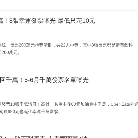
萬！8張幸運發票曝光 最低只花10元
期統一發票200萬元特獎清冊，共22人中獎，其中8張發票都是購買飲料，
200萬元。
抱回千萬！5-6月千萬發票名單曝光
發票18張千萬清冊！高雄一名車主花60元加油爽中千萬，Uber Eats外
I訂閱費690元也誕生幸運千萬富翁。